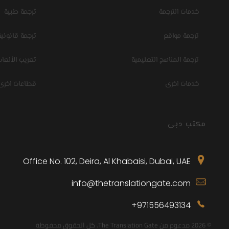
خدمات الترجمة
ترجمة طبية
ترجمة مواقع
ترجمة قانونية
ترجمة المناهج التعليمية
تعريب الألعا
خدمات اخرى
قطاعات اخرى
مكتب دبى
Office No. 102, Deira, Al Khabaisi, Dubai, UAE
info@thetranslationgate.com
971556493134+
© 2026 مدعوم من The Translation Gate. كل الحقوق محفوظة