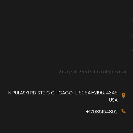
ب
مكتب الولايات المتحدة الأمريكية
م
4346 N PULASKI RD STE C CHICAGO, IL 60641-2196,
USA
17085154802+