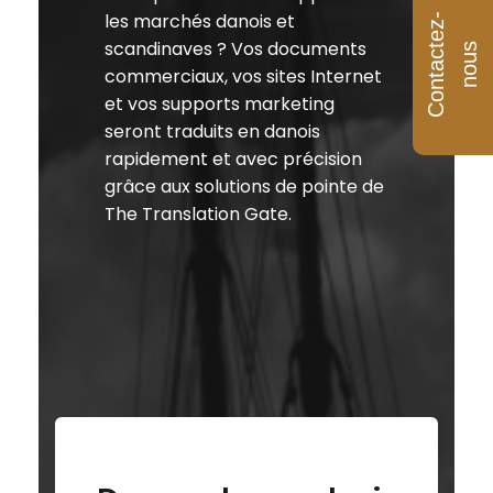
les marchés danois et
C
o
n
t
a
c
e
z
-
n
o
u
scandinaves ? Vos documents
t
s
commerciaux, vos sites Internet
et vos supports marketing
seront traduits en danois
rapidement et avec précision
grâce aux solutions de pointe de
The Translation Gate.
LES LANGUES AVEC LESQUELLES NOUS TRAVAILLONS