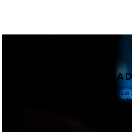
SERVICES DE TRA
Obtenez des services de traduction cert
les documents ou pour développer votre
l'échelle mondiale. Nos traducteurs prof
prêts à vous aider.
Les plus grandes entreprises mondiales