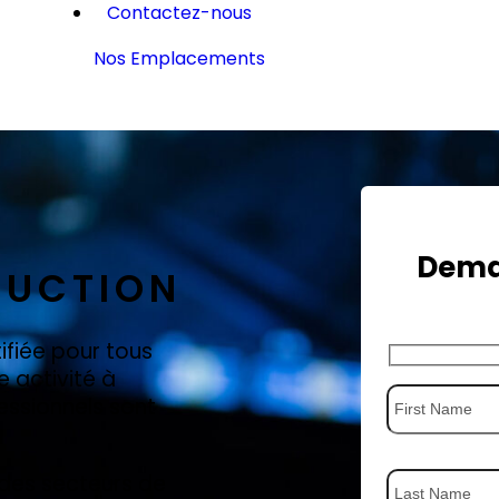
Contactez-nous
Nos Emplacements
Deman
DUCTION
ifiée pour tous
 activité à
essionnels sont
 des secteurs de