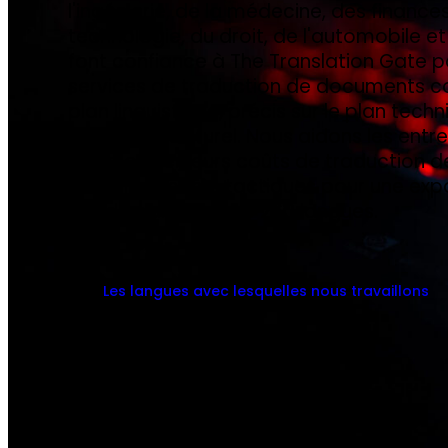
l'ingénierie, de la médecine, des finances
technologie, du droit, de l'automobile et
font confiance à The Translation Gate p
services de traduction de documents c
plan linguistique, précis sur le plan tech
sur le plan culturel. Nous aidons les entr
transformer leurs coûts de traduction 
investissements tactiques pour une ex
rapide dans plus de 260 langues.
Les langues avec lesquelles nous travaillons