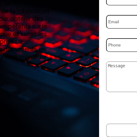
, de la
 de la fabrication
our obtenir des
ompétents sur le
nique et sensibles
eprises à
de documents en
pansion mondiale