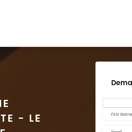
Solutions
Secteurs
Langues
À p
Deman
N
HE
TE - LE