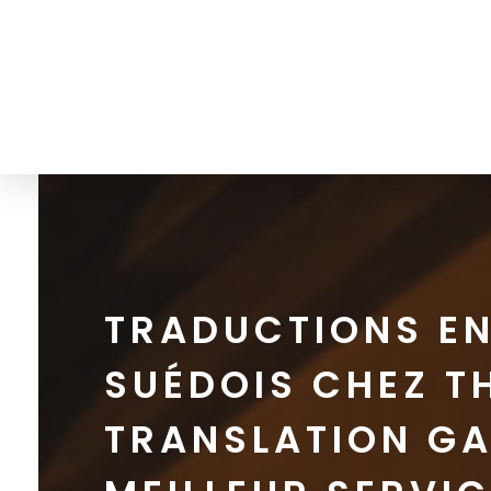
info@thetranslationgate.com
+1-646-740-0537
The Translation Gate
Agence de traduction
TRADUCTIONS E
SUÉDOIS CHEZ T
TRANSLATION GA