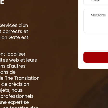
E
services d'un
 corrects et
tion Gate est
nt localiser
ites web et leurs
ns d'autres
ions de
e The Translation
é de précision
ojets, nous
 professionnels
une expertise