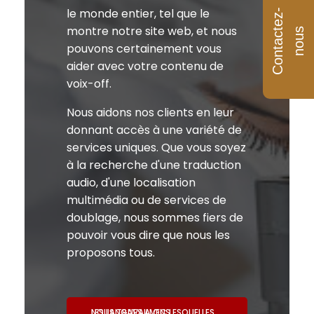
le monde entier, tel que le
C
o
n
t
a
c
e
z
-
n
o
u
montre notre site web, et nous
t
s
pouvons certainement vous
aider avec votre contenu de
voix-off.
Nous aidons nos clients en leur
donnant accès à une variété de
services uniques. Que vous soyez
à la recherche d'une traduction
audio, d'une localisation
multimédia ou de services de
doublage, nous sommes fiers de
pouvoir vous dire que nous les
proposons tous.
LES LANGUES AVEC LESQUELLES NOUS TRAVAILLONS