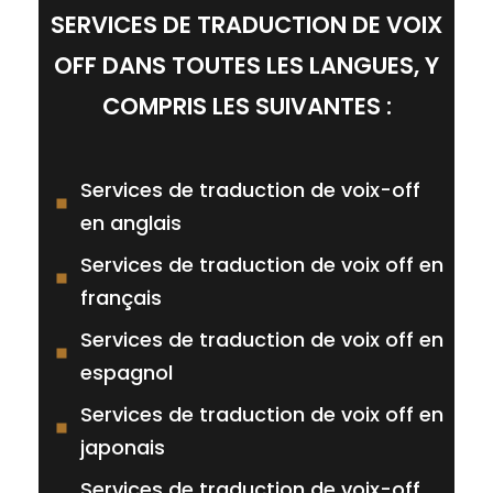
qu'aucune partie de la vidéo, aussi
traduit à nos doubleurs pour qu'ils le
SERVICES DE TRADUCTION DE VOIX
insignifiante qu'elle puisse paraître à
lisent et se fassent une idée du ton
OFF DANS TOUTES LES LANGUES, Y
première vue, ne soit oubliée.
requis par le sujet. Nous commençons
tout de suite à enregistrer, en
COMPRIS LES SUIVANTES :
utilisant les équipements les plus
récents de l'industrie et des studios
bien préparés.
Services de traduction de voix-off
en anglais
Services de traduction de voix off en
français
Services de traduction de voix off en
espagnol
Services de traduction de voix off en
japonais
Services de traduction de voix-off